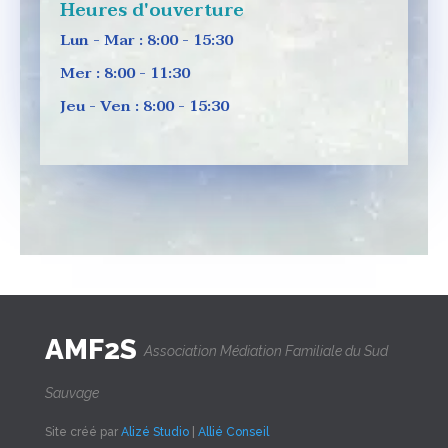
Heures d'ouverture
Lun - Mar : 8:00 - 15:30
Mer : 8:00 - 11:30
Jeu - Ven : 8:00 - 15:30
AMF2S
Association Médiation Familiale du Sud
Sauvage
Site créé par
Alizé Studio
|
Allié Conseil